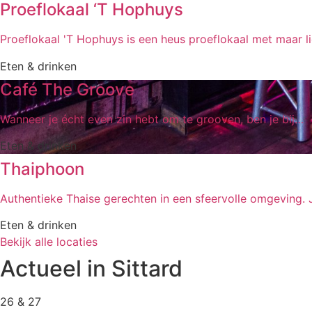
Proeflokaal ‘T Hophuys
Proeflokaal 'T Hophuys is een heus proeflokaal met maar l
Eten & drinken
Café The Groove
Wanneer je écht even zin hebt om te grooven, ben je bij…
Eten & drinken
Thaiphoon
Authentieke Thaise gerechten in een sfeervolle omgeving. 
Eten & drinken
Bekijk alle locaties
Actueel in Sittard
26 & 27