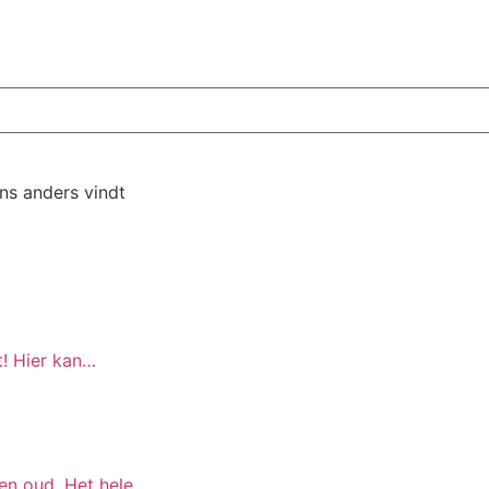
ens anders vindt
t! Hier kan…
 en oud. Het hele…