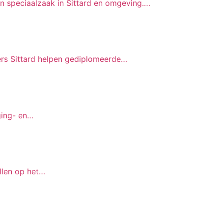
en speciaalzaak in Sittard en omgeving.…
ers Sittard helpen gediplomeerde…
ging- en…
llen op het…