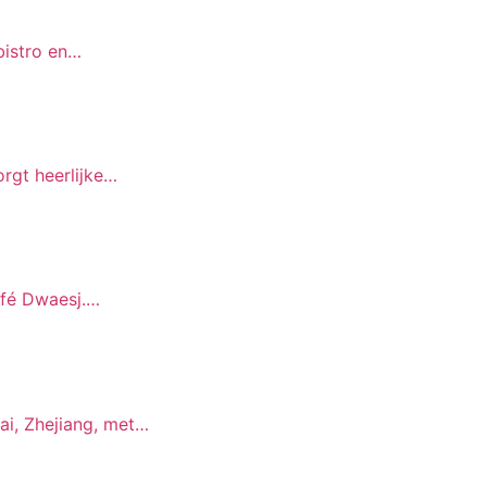
bistro en…
rgt heerlijke…
afé Dwaesj.…
i, Zhejiang, met…