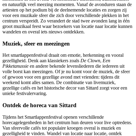
en natuurlijk veel meezing momenten. Vanaf de avonduren staan de
artiesten op het podium bij de deelnemende locaties en zorgen zij
voor een muzikale sfeer die zich door verschillende plekken in het
centrum verspreidt. Zo verandert de stad twee avonden lang in één
groot muzikaal feest waar bezoekers van locatie naar locatie kunnen
wandelen en overal iets nieuws ontdekken.
Muziek, sfeer en meezingen
Het smartlappenfestival draait om emotie, herkenning en vooral
gezelligheid. Denk aan klassiekers zoals
De Clown
,
Een
Pikketanussie
en andere bekende levensliederen die iedereen uit
volle borst kan meezingen. Of je nu komt voor de muziek, de sfeer
of gewoon voor een gezellige avond met vrienden: tijdens dit
weekend komt alles samen. De combinatie van livemuziek,
gezellige cafés en het historische decor van Sittard zorgt voor een
unieke festivalervaring.
Ontdek de horeca van Sittard
Tijdens het Smartlappenfestival openen verschillende
horecagelegenheden in het centrum hun deuren voor live optredens.
Van sfeervolle cafés tot populaire kroegen overal is muziek en
gezelligheid te vinden. Wandel van locatie naar locatie, ontdek