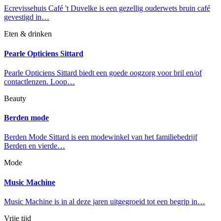
Ecrevissehuis Café 't Duvelke is een gezellig ouderwets bruin café
gevestigd in…
Eten & drinken
Pearle Opticiens Sittard
Pearle Opticiens Sittard biedt een goede oogzorg voor bril en/of
contactlenzen. Loop…
Beauty
Berden mode
Berden Mode Sittard is een modewinkel van het familiebedrijf
Berden en vierde…
Mode
Music Machine
Music Machine is in al deze jaren uitgegroeid tot een begrip in…
Vrije tijd