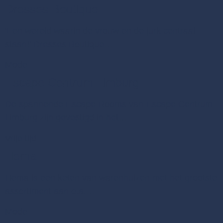
Dresses Boutique
'Een wereld waarin de vrouw en de jurk centraal
staan!' Dresses Boutique…
Mode
Escape Centrum Limburg
De spannende Escape Rooms van Escape Centrum
Limburg zijn gevestigd in het…
Vrije tijd
Hema
Hema is een keten van warenhuizen met het grootste
assortiment aan o.a.…
Mode