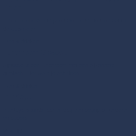
Dhien
In het monumentale pand Onder de Linden heet Chef
de Cuisine en…
Eten & drinken
Lunchroom Sjpassie
Sjpassie is een lunchroom met een bijzondere
glimlach. Hier word je geholpen…
Eten & drinken
Intertoys
Intertoys is sinds jaar en dag een begrip bij kinderen
en ouders…
Vrije tijd