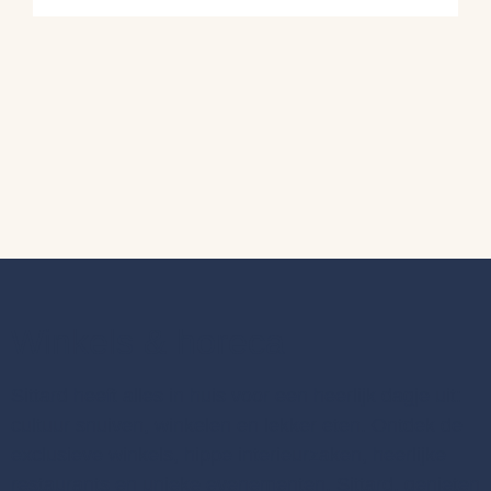
Winkels & horeca
Sittard heeft alles in huis voor een heerlijk dagje uit:
cultuur snuiven, winkelen en lekker eten. Ontdek de
exclusieve winkels, hippe interieurzaken, heerlijke
restaurants en unieke evenementen. Sittard, genieten