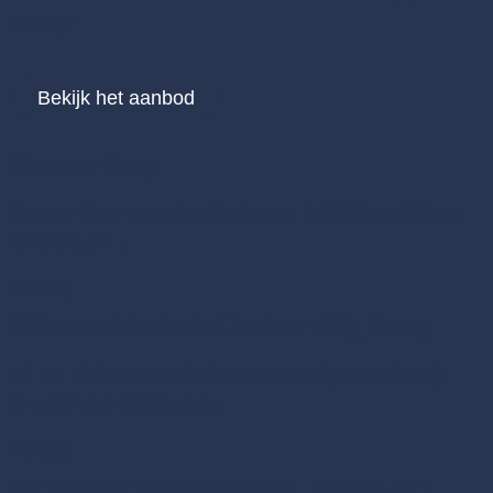
voorop!
Bekijk het aanbod
Kapper Gory
Kapper Gory opende zijn deuren in 2010 na 30 jaar
ervaring en…
Beauty
Chinees Medisch Centrum Big Song
Bij het Chinees Medisch Centrum Big Song kun je
terecht voor traditionele…
Beauty
Indonesische Restaurant Tjoet Nyak