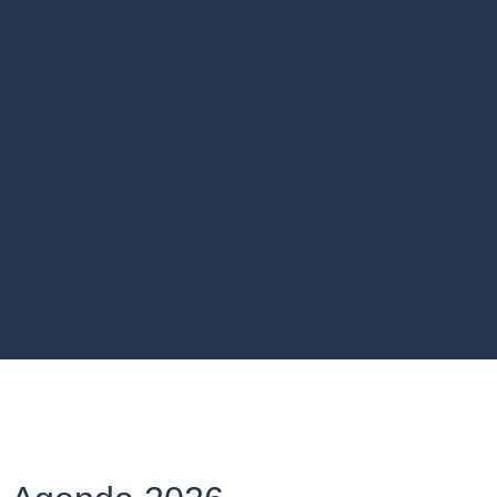
Eten & drinken
Trendjuwelier Bemelmans
Trendjuwelier Bemelmans in Sittard is klein, maar
groots in uitstraling. Onze horloge…
Mode