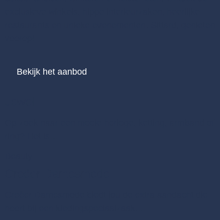
exclusieve winkels, hippe interieurzaken, heerlijke
restaurants en unieke evenementen. Sittard, genieten
voorop!
Bekijk het aanbod
Jewel
Op zoek naar een mooie horloge, ketting, armband of
ring? Het is…
Beauty
Creëer Damesmode
Creëer Damesmode biedt jou de extra aandacht die
hoort bij een kledingspeciaalzaak.…