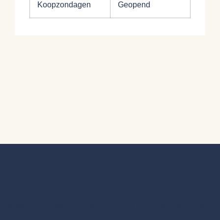
Koopzondagen
Geopend
Winkels & horeca
Sittard heeft alles in huis voor een heerlijk dagje uit:
cultuur snuiven, winkelen en lekker eten. Ontdek de