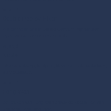
Vrije tijd
DoubleTree by Hilton
We bevinden ons in Sittard-Centrum, vijf minuten
lopen van winkels en restaurants…
Vrije tijd
Noble
Interieurontwerp, lichtplan, kleur- en materiaaladvies,
3D visualisatie.
Vrije tijd
Fong Wah
De keuken van Fong Wah omvat de kookstijlen van
Shanghai, Zhejiang, met…