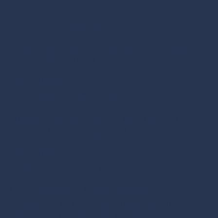
Mode
Bufkes Brandstraat
Bufkes is gastvrij én gastronomisch. Ons geheim?
Simpel: wij houden van onze…
Eten & drinken
Ecrevissehuis Café ’t Duvelke
Ecrevissehuis Café 't Duvelke is een gezellig
ouderwets bruin café gevestigd in…
Eten & drinken
Flow’s Boekensteun
Flow's boekensteun is een tweedehands
boekenwinkel en leesbevorderingscentrum.
Leesadviseur Marieke geeft advies…