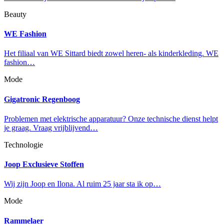
Beauty
WE Fashion
Het filiaal van WE Sittard biedt zowel heren- als kinderkleding. WE
fashion…
Mode
Gigatronic Regenboog
Problemen met elektrische apparatuur? Onze technische dienst helpt
je graag. Vraag vrijblijvend…
Technologie
Joop Exclusieve Stoffen
Wij zijn Joop en Ilona. Al ruim 25 jaar sta ik op…
Mode
Rammelaer