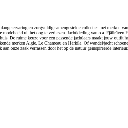
arenlange ervaring en zorgvuldig samengestelde collecties met merken van
idige modebeeld uit het oog te verliezen. Jachtkleding van o.a. Fjällrä
uis. De ruime keuze voor een passende jachtlaars maakt jouw outfit h
ekende merken Aigle, Le Chameau en Härkila. Of wandel/jacht schoen
aan onze zaak verrassen door het op de natuur geïnspireerde interieur, d