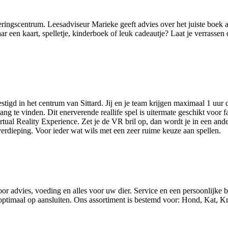
ingscentrum. Leesadviseur Marieke geeft advies over het juiste boek
 naar een kaart, spelletje, kinderboek of leuk cadeautje? Laat je verras
 in het centrum van Sittard. Jij en je team krijgen maximaal 1 uur de
ng te vinden. Dit enerverende reallife spel is uitermate geschikt voor 
irtual Reality Experience. Zet je de VR bril op, dan wordt je in een and
verdieping. Voor ieder wat wils met een zeer ruime keuze aan spellen.
oor advies, voeding en alles voor uw dier. Service en een persoonlijke 
 optimaal op aansluiten. Ons assortiment is bestemd voor: Hond, Kat, K