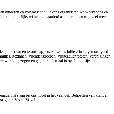
 aan kinderen en volwassenen. Tevens organiseren we workshops en
sen door het dagelijks wisselende aanbod aan boeken en nog veel meer.
 tijd om samen te ontsnappen. Enkel als jullie erin slagen om goed
families, gezinnen, vriendengroepen, vrijgezellenfeesten, verenigingen
ere wereld gezogen en ga je er helemaal in op. Loop bijv. met
benadering staan bij ons hoog in het vaandel. Behoeften van klant en
naagdier, Vis en Vogel.