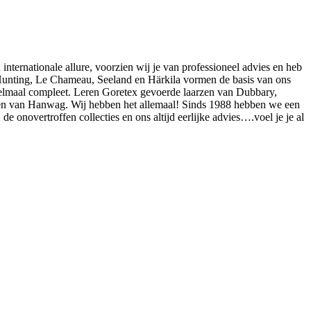
 internationale allure, voorzien wij je van professioneel advies en heb
ven Hunting, Le Chameau, Seeland en Härkila vormen de basis van ons
elmaal compleet. Leren Goretex gevoerde laarzen van Dubbary,
en van Hanwag. Wij hebben het allemaal! Sinds 1988 hebben we een
e onovertroffen collecties en ons altijd eerlijke advies….voel je je al