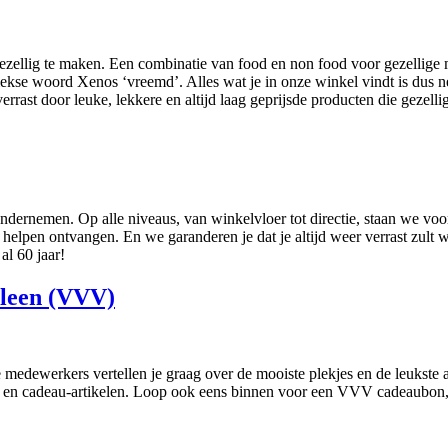
gezellig te maken. Een combinatie van food en non food voor gezellige
iekse woord Xenos ‘vreemd’. Alles wat je in onze winkel vindt is dus n
rrast door leuke, lekkere en altijd laag geprijsde producten die gezellig
ndernemen. Op alle niveaus, van winkelvloer tot directie, staan we voor 
 helpen ontvangen. En we garanderen je dat je altijd weer verrast zult 
 al 60 jaar!
eleen (VVV)
medewerkers vertellen je graag over de mooiste plekjes en de leukste a
n en cadeau-artikelen. Loop ook eens binnen voor een VVV cadeaubon, e