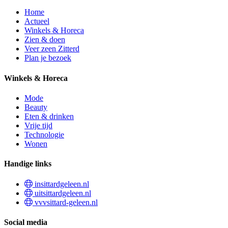
Home
Actueel
Winkels & Horeca
Zien & doen
Veer zeen Zitterd
Plan je bezoek
Winkels & Horeca
Mode
Beauty
Eten & drinken
Vrije tijd
Technologie
Wonen
Handige links
insittardgeleen.nl
uitsittardgeleen.nl
vvvsittard-geleen.nl
Social media