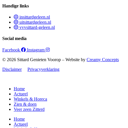
Handige links
insittardgeleen.nl
uitsittardgeleen.nl
vvvsittard-geleen.nl
Social media
Facebook
Instagram
© 2026 Sittard Genieten Voorop – Website by
Creamy Concepts
Disclaimer
Privacyverklaring
Home
Actueel
Winkels & Horeca
Zien & doen
Veer zeen Zitterd
Home
Actueel