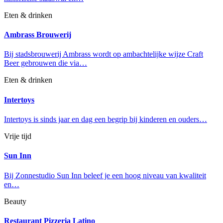
Eten & drinken
Ambrass Brouwerij
Bij stadsbrouwerij Ambrass wordt op ambachtelijke wijze Craft
Beer gebrouwen die via…
Eten & drinken
Intertoys
Intertoys is sinds jaar en dag een begrip bij kinderen en ouders…
Vrije tijd
Sun Inn
Bij Zonnestudio Sun Inn beleef je een hoog niveau van kwaliteit
en…
Beauty
Restaurant Pizzeria Latino