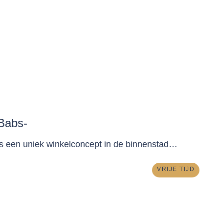
 Babs-
is een uniek winkelconcept in de binnenstad…
VRIJE TIJD