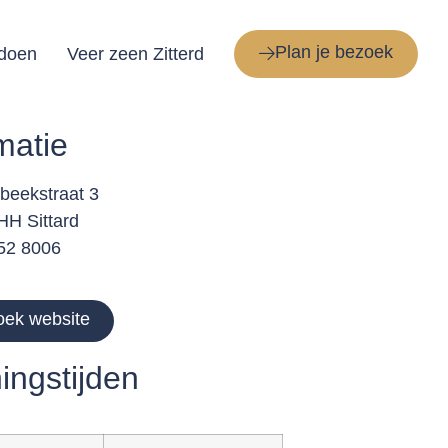
Plan je bezoek
 doen
Veer zeen Zitterd
matie
beekstraat 3
HH Sittard
52 8006
ek website
ingstijden