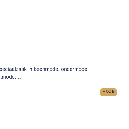
speciaalzaak in beenmode, ondermode,
htmode.…
MODE