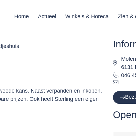
Home
Actueel
Winkels & Horeca
Zien &
Infor
djeshuis
Molen
6131 
046 4
 tweede kans. Naast verpanden en inkopen,
Bezo
are prijzen. Ook heeft Sterling een eigen
Open