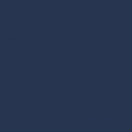
Eten & drinken
ICI Paris XL
Bij ICI PARIS XL vind je al je make-up, parfum-,
huidverzorging- en…
Beauty
Kafee de Kup
Bij Kafee de Kup verraden de vele instrumenten aan
het plafond de…
Eten & drinken
Senza Dubbio
Als natuurliefhebber wil je je graag thuis voelen in je
outfit. Door…