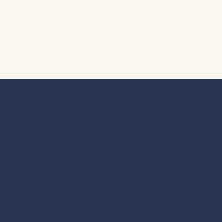
Winkels & horeca
Sittard heeft alles in huis voor een heerlijk dagje uit:
cultuur snuiven, winkelen en lekker eten. Ontdek de
exclusieve winkels, hippe interieurzaken, heerlijke
restaurants en unieke evenementen. Sittard, genieten
voorop!