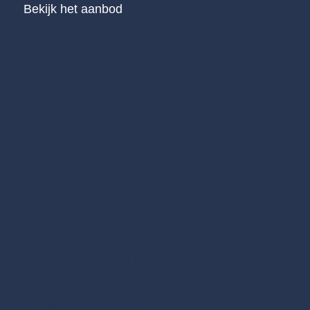
Bekijk het aanbod
Fong Wah
De keuken van Fong Wah omvat de kookstijlen van
Shanghai, Zhejiang, met…
Eten & drinken
Edelsmid Paul van den Hout
De collectie van van Hout bestaat stuk voor stuk uit
unieke creaties.
Beauty
Galerie Michel Knops
In de bijzondere galerie Michel Knops vind je naast
een uitgebreide collectie…