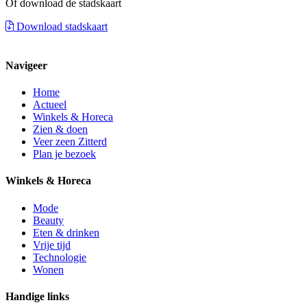
Of download de stadskaart
Download stadskaart
Navigeer
Home
Actueel
Winkels & Horeca
Zien & doen
Veer zeen Zitterd
Plan je bezoek
Winkels & Horeca
Mode
Beauty
Eten & drinken
Vrije tijd
Technologie
Wonen
Handige links