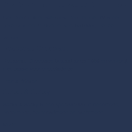
Ger Drenth Bloemsierkunst Den Tempel
Ger Drenth Bloemsierkunst Den Tempel BV is een
gerenommeerde bloemenspeciaalzaak, met een…
Wonen
Rousseau Chocolade
Rousseau Chocolade bestaat sinds 1969 en verzorgt
met passie voor chocolade de…
Eten & drinken
Socks & Socky
Socks & Socky is een speciaalzaak in beenmode,
ondermode, herenbadmode en nachtmode.…
Mode