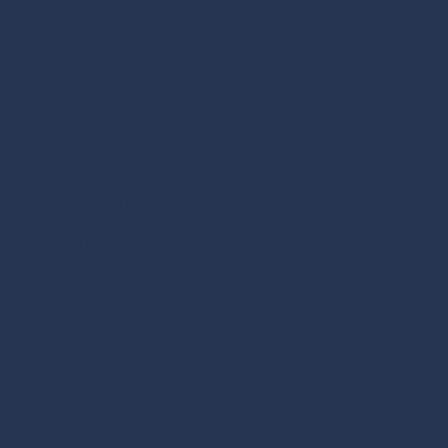
Siebel Juweliers
Al ruim 100 jaar is Siebel Juweliers er voor je op de…
Beauty
Restaurant Tara
Met culinaire wind in de rug, serveren Glenn en zijn
team ingrediënten…
Eten & drinken
KPN
Op de website van KPN of via de MijnKPN-app kan je
eenvoudig…
Technologie