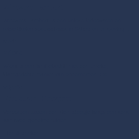
Winckers Lamberti
Winckers-Lamberti is een unieke lederwaren en
reisartikelen speciaalzaak in Sittard en omgeving.…
Mode
Wibra
Wibra is een familiebedrijf met een unieke,
klantgerichte manier van ondernemen. Op…
Vrije tijd
Restaurant George’s
Verborgen tussen een klein steegje langs een kerk,
aan twee 'geheime tuinen'…
Eten & drinken