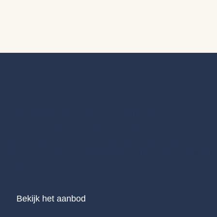
Winkels & horeca
Sittard heeft alles in huis voor een heerlijk dagje uit:
cultuur snuiven, winkelen en lekker eten. Ontdek de
exclusieve winkels, hippe interieurzaken, heerlijke
restaurants en unieke evenementen. Sittard, genieten
voorop!
Bekijk het aanbod