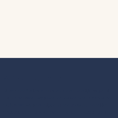
Winkels & horeca
Sittard heeft alles in huis voor een heerlijk dagje uit:
cultuur snuiven, winkelen en lekker eten. Ontdek de
exclusieve winkels, hippe interieurzaken, heerlijke
restaurants en unieke evenementen. Sittard, genieten