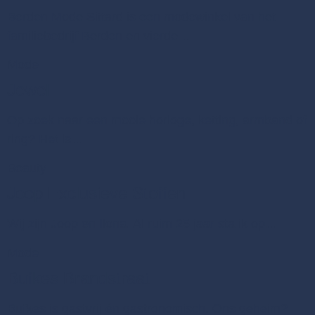
Berden Mode Sittard is een modewinkel van het
familiebedrijf Berden en vierde…
Mode
Jewel
Op zoek naar een mooie horloge, ketting, armband of
ring? Het is…
Beauty
Joop Exclusieve Stoffen
Wij zijn Joop en Ilona. Al ruim 25 jaar sta ik op…
Mode
Bufkes Brandstraat
Bufkes is gastvrij én gastronomisch. Ons geheim?