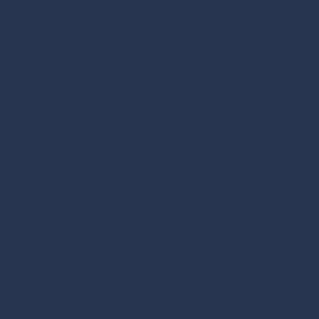
Simpel: wij houden van onze…
Eten & drinken
Abrunch Sittard
Abrunch Sittard is een gezellige plek waar je heerlijk
geniet voor een…
Eten & drinken
Ger Drenth Bloemsierkunst Den Tempel
Ger Drenth Bloemsierkunst Den Tempel BV is een
gerenommeerde bloemenspeciaalzaak, met een…
Wonen
Intertoys
Intertoys is sinds jaar en dag een begrip bij kinderen