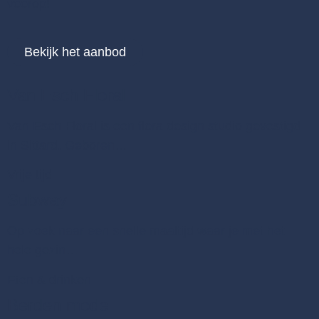
voorop!
Bekijk het aanbod
Van Esch Floral
Van Esch Floral is een flora design studio gevestigd
in Sittard. Geboren…
Vrije tijd
Subway
Op zoek naar een snelle maaltijd waar je met het
hele gezin…
Eten & drinken
Berden mode