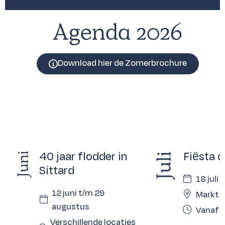
Agenda 2026
Download hier de Zomerbrochure
40 jaar flodder in
Fiësta d
Sittard
18 juli
12 juni t/m 29
Markt S
augustus
Vanaf 1
Verschillende locaties