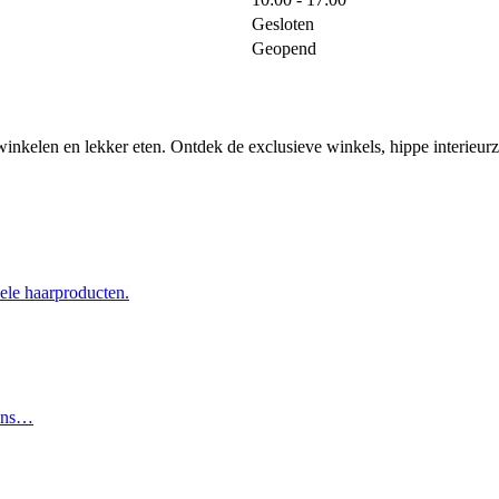
Gesloten
Geopend
n, winkelen en lekker eten. Ontdek de exclusieve winkels, hippe interieur
nele haarproducten.
gens…