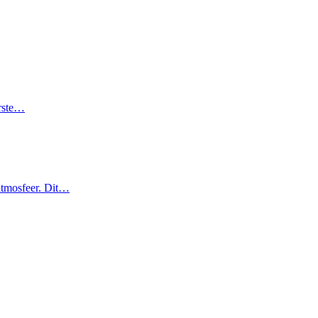
rste…
 atmosfeer. Dit…