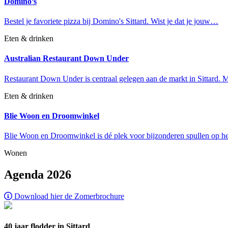
Domino’s
Bestel je favoriete pizza bij Domino's Sittard. Wist je dat je jouw…
Eten & drinken
Australian Restaurant Down Under
Restaurant Down Under is centraal gelegen aan de markt in Sittard.
Eten & drinken
Blie Woon en Droomwinkel
Blie Woon en Droomwinkel is dé plek voor bijzonderen spullen op 
Wonen
Agenda 2026
Download hier de Zomerbrochure
40 jaar flodder in Sittard