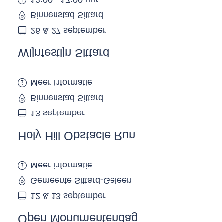
12:00 - 17:00 uur
Binnenstad Sittard
26 & 27 september
Wijnfestijn Sittard
Meer informatie
Binnenstad Sittard
13 september
Holy Hill Obstacle Run
Meer informatie
Gemeente Sittard-Geleen
12 & 13 september
Open Monumentendag