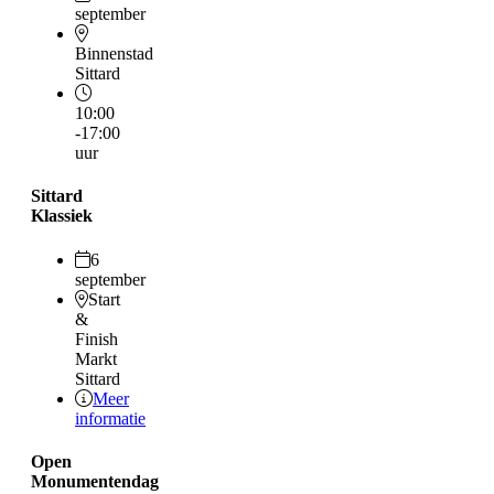
september
Binnenstad
Sittard
10:00
-17:00
uur
Sittard
Klassiek
6
september
Start
&
Finish
Markt
Sittard
Meer
informatie
Open
Monumentendag