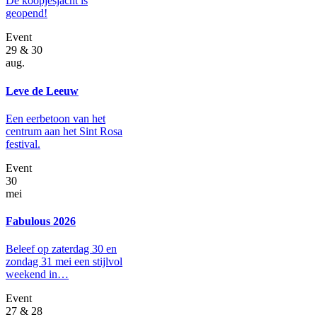
De koopjesjacht is
geopend!
Event
29 & 30
aug.
Leve de Leeuw
Een eerbetoon van het
centrum aan het Sint Rosa
festival.
Event
30
mei
Fabulous 2026
Beleef op zaterdag 30 en
zondag 31 mei een stijlvol
weekend in…
Event
27 & 28