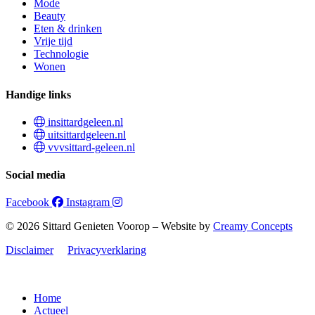
Mode
Beauty
Eten & drinken
Vrije tijd
Technologie
Wonen
Handige links
insittardgeleen.nl
uitsittardgeleen.nl
vvvsittard-geleen.nl
Social media
Facebook
Instagram
© 2026 Sittard Genieten Voorop – Website by
Creamy Concepts
Disclaimer
Privacyverklaring
Home
Actueel