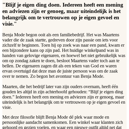
"Blijf je eigen ding doen. Iedereen heeft een mening
en adviezen zijn er genoeg, maar uiteindelijk is het
belangrijk om te vertrouwen op je eigen gevoel en
visie."
Benja Mode begon ooit als een familiebedrijf. Het was Maartens
vader die de zaak startte, gedreven door zijn passie om iets voor
zichzelf te beginnen. Toen hij op zoek was naar een pand, kwam er
een bijzondere kans op zijn pad. Het huidige winkelpand was in
handen van gelovige eigenaren, en hoewel het niet gebruikelijk was
om op zondag zaken te doen, besloot Maartens vader toch aan te
bellen. De eigenaren zagen dit als een teken van God en waren
ervan overtuigd dat deze man de juiste persoon was om de zaak
over te nemen. Zo begon het avontuur van Benja Mode.
Maarten, die het bedrijf later van zijn ouders overnam, heeft één
gouden les altijd in zijn achterhoofd gehouden: “Blijf je eigen ding
doen.” Iedereen heeft een mening en adviezen zijn er genoeg, maar
uiteindelijk is het belangrijk om te vertrouwen op je eigen gevoel en
visie.
Met deze filosofie blijft Benja Mode dé plek waar mode en
persoonlijke aandacht samenkomen. Een winkel waar klanten zich
gehoord en gezien voelen, en waar een nieuwe outfit altijd net dat