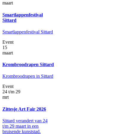
maart
Smartlappenfestival
Sittard
Smartlappenfestival Sittard
Event
15
maart
Krombroodrapen Sittard
Krombroodrapen in Sittard
Event
24 t/m 29
mrt
Zittesje Art Fair 2026
Sittard verandert van 24
t/m 29 maart in een
bruisende kunststad.