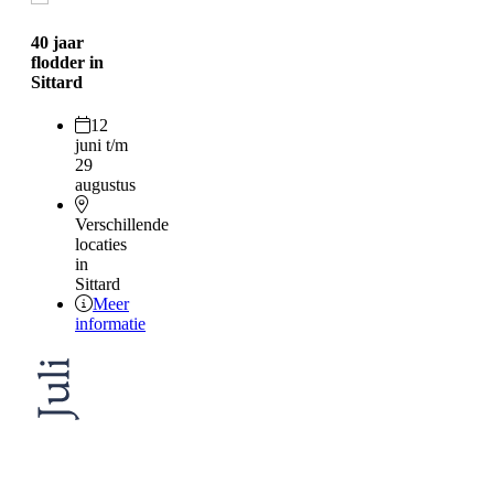
40 jaar
flodder in
Sittard
12
juni t/m
29
augustus
Verschillende
locaties
in
Sittard
Meer
informatie