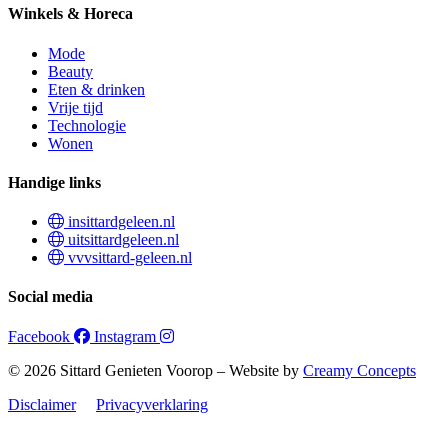
Winkels & Horeca
Mode
Beauty
Eten & drinken
Vrije tijd
Technologie
Wonen
Handige links
insittardgeleen.nl
uitsittardgeleen.nl
vvvsittard-geleen.nl
Social media
Facebook
Instagram
© 2026 Sittard Genieten Voorop – Website by
Creamy Concepts
Disclaimer
Privacyverklaring