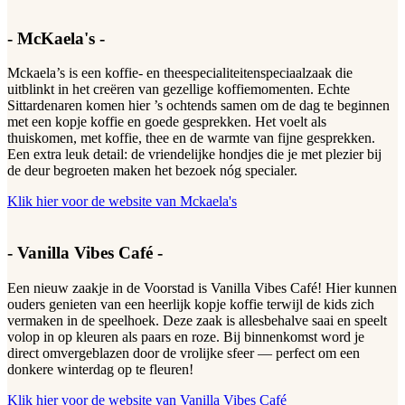
- McKaela's -
Mckaela’s is een koffie- en theespecialiteitenspeciaalzaak die
uitblinkt in het creëren van gezellige koffiemomenten. Echte
Sittardenaren komen hier ’s ochtends samen om de dag te beginnen
met een kopje koffie en goede gesprekken. Het voelt als
thuiskomen, met koffie, thee en de warmte van fijne gesprekken.
Een extra leuk detail: de vriendelijke hondjes die je met plezier bij
de deur begroeten maken het bezoek nóg specialer.
Klik hier voor de website van Mckaela's
- Vanilla Vibes Café -
Een nieuw zaakje in de Voorstad is Vanilla Vibes Café! Hier kunnen
ouders genieten van een heerlijk kopje koffie terwijl de kids zich
vermaken in de speelhoek. Deze zaak is allesbehalve saai en speelt
volop in op kleuren als paars en roze. Bij binnenkomst word je
direct omvergeblazen door de vrolijke sfeer — perfect om een
donkere winterdag op te fleuren!
Klik hier voor de website van Vanilla Vibes Café