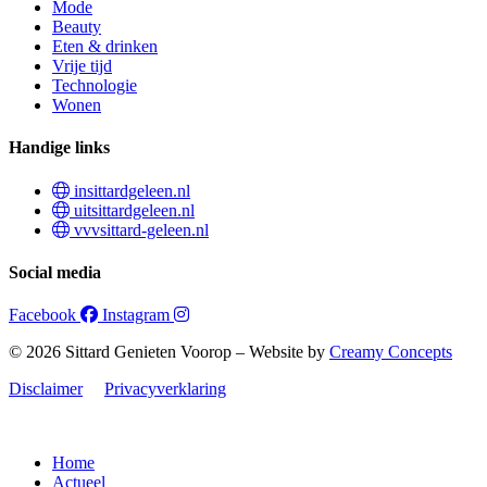
Mode
Beauty
Eten & drinken
Vrije tijd
Technologie
Wonen
Handige links
insittardgeleen.nl
uitsittardgeleen.nl
vvvsittard-geleen.nl
Social media
Facebook
Instagram
© 2026 Sittard Genieten Voorop – Website by
Creamy Concepts
Disclaimer
Privacyverklaring
Home
Actueel