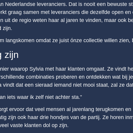
van Nederlandse leveranciers. Dat is nooit een bewuste st
werkt graag samen met leveranciers die dezelfde open e
nten uit de regio weten haar al jaren te vinden, maar ook
 zijn.
angskomen omdat ze juist ónze collectie willen zien, bli
 zijn
er waarop Sylvia met haar klanten omgaat. Ze vindt het
erschillende combinaties proberen en ontdekken wat bij j
a vindt dat een sieraad iemand niet mooi staat, zal ze da
n iets waar ik zelf niet achter sta.”
zorgt ervoor dat veel mensen al jarenlang terugkomen en
tig zijn ook haar drie hondjes van de partij. Ze horen inm
eel vaste klanten dol op zijn.