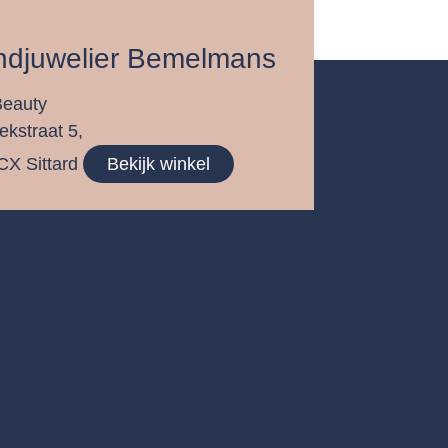
ndjuwelier Bemelmans
Beauty
ekstraat 5,
CX Sittard
Bekijk winkel