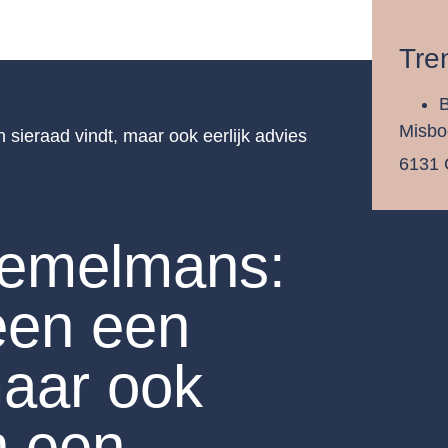
Tre
Misbo
 sieraad vindt, maar ook eerlijk advies
6131 
Bemelmans:
leen een
maar ook
n een