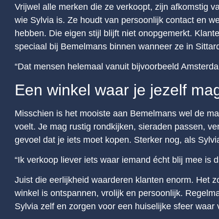
Vrijwel alle merken die ze verkoopt, zijn afkomstig 
wie Sylvia is. Ze houdt van persoonlijk contact en 
hebben. Die eigen stijl blijft niet onopgemerkt. Kla
speciaal bij Bemelmans binnen wanneer ze in Sittard
“Dat mensen helemaal vanuit bijvoorbeeld Amsterdam l
Een winkel waar je jezelf mag
Misschien is het mooiste aan Bemelmans wel de mani
voelt. Je mag rustig rondkijken, sieraden passen, v
gevoel dat je iets moet kopen. Sterker nog, als Sylvi
“Ik verkoop liever iets waar iemand écht blij mee is da
Juist die eerlijkheid waarderen klanten enorm. Het 
winkel is ontspannen, vrolijk en persoonlijk. Regelma
Sylvia zelf en zorgen voor een huiselijke sfeer waar v