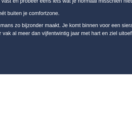
 vast en probeer eens iets wat je normaal misschien niet
nét buiten je comfortzone.
mans zo bijzonder maakt. Je komt binnen voor een siera
 vak al meer dan vijfentwintig jaar met hart en ziel uitoe