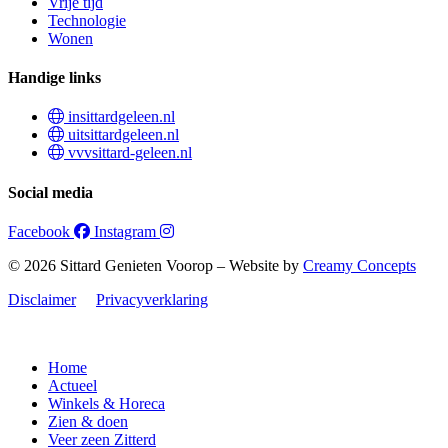
Vrije tijd
Technologie
Wonen
Handige links
insittardgeleen.nl
uitsittardgeleen.nl
vvvsittard-geleen.nl
Social media
Facebook
Instagram
© 2026 Sittard Genieten Voorop – Website by
Creamy Concepts
Disclaimer
Privacyverklaring
Home
Actueel
Winkels & Horeca
Zien & doen
Veer zeen Zitterd