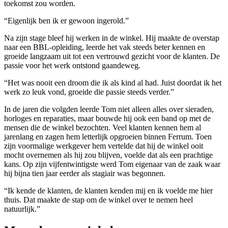
toekomst zou worden.
“Eigenlijk ben ik er gewoon ingerold.”
Na zijn stage bleef hij werken in de winkel. Hij maakte de overstap
naar een BBL-opleiding, leerde het vak steeds beter kennen en
groeide langzaam uit tot een vertrouwd gezicht voor de klanten. De
passie voor het werk ontstond gaandeweg.
“Het was nooit een droom die ik als kind al had. Juist doordat ik het
werk zo leuk vond, groeide die passie steeds verder.”
In de jaren die volgden leerde Tom niet alleen alles over sieraden,
horloges en reparaties, maar bouwde hij ook een band op met de
mensen die de winkel bezochten. Veel klanten kennen hem al
jarenlang en zagen hem letterlijk opgroeien binnen Ferrum. Toen
zijn voormalige werkgever hem vertelde dat hij de winkel ooit
mocht overnemen als hij zou blijven, voelde dat als een prachtige
kans. Op zijn vijfentwintigste werd Tom eigenaar van de zaak waar
hij bijna tien jaar eerder als stagiair was begonnen.
“Ik kende de klanten, de klanten kenden mij en ik voelde me hier
thuis. Dat maakte de stap om de winkel over te nemen heel
natuurlijk.”