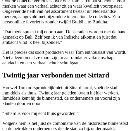
Ook de collectie vertelt iets over wie Tom is. Hij kiest bewust voor
merken waar een verhaal achter zit en waar kwaliteit vooropstaat.
Ongeveer de helft van het assortiment bestaat uit Nederlandse
merken, aangevuld met bijzondere internationale collecties. Zijn
persoonlijke favoriet is zonder twijfel Buddha to Buddha.
“Dat merk spreekt mij enorm aan. De sieraden worden met de hand
gemaakt op Bali. Zelf ben ik van Indische afkomst en juist dat
ambacht vind ik heel bijzonder.”
Het is precies dat soort producten waar Tom enthousiast van wordt.
Niet alleen omdat ze mooi zijn, maar omdat er vakmanschap,
aandacht en een verhaal achter schuilgaan.
Twintig jaar verbonden met Sittard
Hoewel Tom oorspronkelijk niet uit Sittard komt, voelt de stad
inmiddels als thuis. Twintig jaar geleden kwam hij hier werken.
Inmiddels kent hij de binnenstad, de ondernemers en vooral zijn
klanten door en door.
“Sittard is voor mij echt thuis geworden.”
Volgens hem is het juist de combinatie van de historische binnenstad
en de betrokken ondernemers die de stad zo bijzonder maakt.