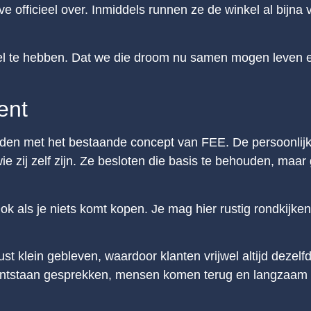
officieel over. Inmiddels runnen ze de winkel al bijna v
kel te hebben. Dat we die droom nu samen mogen leven e
ent
nden met het bestaande concept van FEE. De persoonlij
e zij zelf zijn. Ze besloten die basis te behouden, maar 
k als je niets komt kopen. Je mag hier rustig rondkijke
wust klein gebleven, waardoor klanten vrijwel altijd deze
r ontstaan gesprekken, mensen komen terug en langzaam