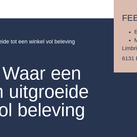
FE
E
de tot een winkel vol beleving
Limbri
6131 
: Waar een
 uitgroeide
ol beleving