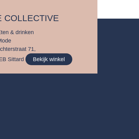
E COLLECTIVE
ten & drinken
Mode
chterstraat 71,
EB Sittard
Bekijk winkel