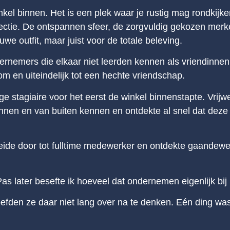
nkel binnen. Het is een plek waar je rustig mag rondkijke
ollectie. De ontspannen sfeer, de zorgvuldig gekozen m
we outfit, maar juist voor de totale beleving.
rnemers die elkaar niet leerden kennen als vriendinnen
m en uiteindelijk tot een hechte vriendschap.
ge stagiaire voor het eerst de winkel binnenstapte. Vrijw
nnen en van buiten kennen en ontdekte al snel dat deze w
eide door tot fulltime medewerker en ontdekte gaandewe
as later besefte ik hoeveel dat ondernemen eigenlijk bij 
den ze daar niet lang over na te denken. Eén ding was 