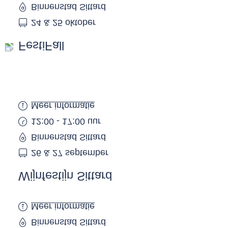
Binnenstad Sittard
24 & 25 oktober
FestiFall
Meer informatie
12:00 - 17:00 uur
Binnenstad Sittard
26 & 27 september
Wijnfestijn Sittard
Meer informatie
Binnenstad Sittard