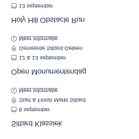
13 september
Holy Hill Obstacle Run
Meer informatie
Gemeente Sittard-Geleen
12 & 13 september
Open Monumentendag
Meer informatie
Start & Finish Markt Sittard
6 september
Sittard Klassiek