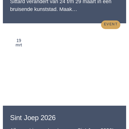
Sittard verandert van 24 t/m 29 maart in een
bruisende kunststad. Maak…
EVENT
19
mrt
Sint Joep 2026