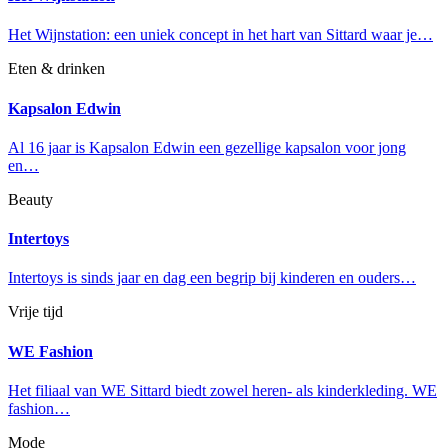
Het Wijnstation: een uniek concept in het hart van Sittard waar je…
Eten & drinken
Kapsalon Edwin
Al 16 jaar is Kapsalon Edwin een gezellige kapsalon voor jong
en…
Beauty
Intertoys
Intertoys is sinds jaar en dag een begrip bij kinderen en ouders…
Vrije tijd
WE Fashion
Het filiaal van WE Sittard biedt zowel heren- als kinderkleding. WE
fashion…
Mode