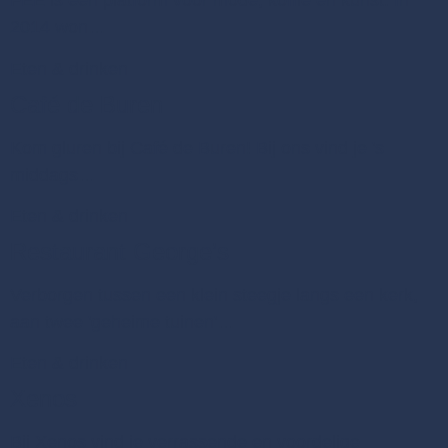
FEE is een platform voor mode, koffie en kunst. In
2014 won…
Eten & drinken
Café de Buren
Kom gluren bij Café de Buren! Bij ons vind je 's
middags…
Eten & drinken
Restaurant George’s
Verborgen tussen een klein steegje langs een kerk,
aan twee 'geheime tuinen'…
Eten & drinken
Xenos
Bij Xenos vind je verrassende en voordelige