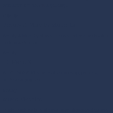
producten om het thuis gezellig…
Vrije tijd
Beauty & More by students
Beauty & More by students is een schoonheidssalon
in de breedste zin…
Beauty
ICI Paris XL
Bij ICI PARIS XL vind je al je make-up, parfum-,
huidverzorging- en…
Beauty
Music Machine
Music Machine is in al deze jaren uitgegroeid tot een