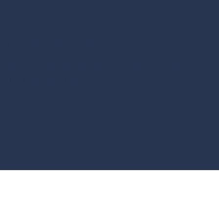
begrip in…
Vrije tijd
The Athlete’s Foot
Sinds mei 2017 heeft The Athlete's Foot een nieuw
filiaal geopend aan…
Mode