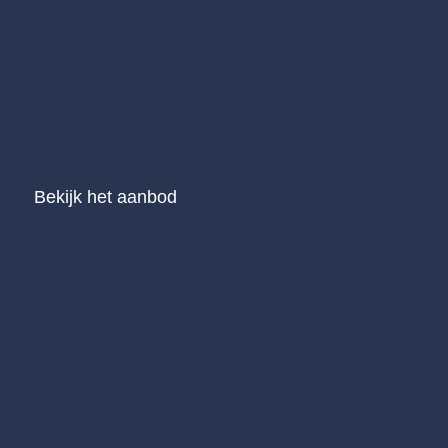
Sittard heeft alles in huis voor een heerlijk dagje uit:
cultuur snuiven, winkelen en lekker eten. Ontdek de
exclusieve winkels, hippe interieurzaken, heerlijke
restaurants en unieke evenementen. Sittard, genieten
voorop!
Bekijk het aanbod
Labels
Labels biedt een indrukwekkende collectie voor hem
en voor haar. Hier vind…
Mode
FEE COLLECTIVE