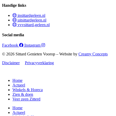
Handige links
insittardgeleen.nl
uitsittardgeleen.nl
vvvsittard-geleen.nl
Social media
Facebook
Instagram
© 2026 Sittard Genieten Voorop – Website by
Creamy Concepts
Disclaimer
Privacyverklaring
Home
Actueel
Winkels & Horeca
Zien & doen
Veer zeen Zitterd
Home
Actueel