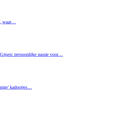
JF, waar…
 Gijsen: persoonlijke passie voor…
nnige' kadootjes…