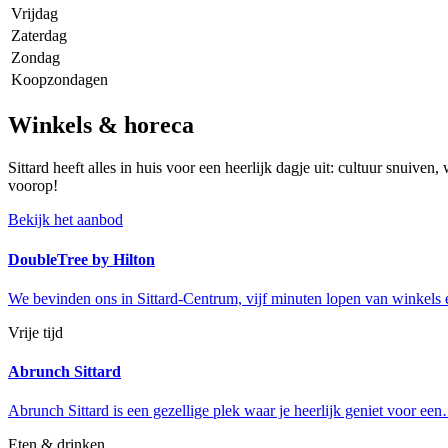
Vrijdag
Zaterdag
Zondag
Koopzondagen
Winkels & horeca
Sittard heeft alles in huis voor een heerlijk dagje uit: cultuur snuive
voorop!
Bekijk het aanbod
DoubleTree by Hilton
We bevinden ons in Sittard-Centrum, vijf minuten lopen van winkels
Vrije tijd
Abrunch Sittard
Abrunch Sittard is een gezellige plek waar je heerlijk geniet voor ee
Eten & drinken