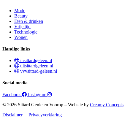
Mode
Beauty
Eten & drinken
Vrije tijd
Technologie
Wonen
Handige links
insittardgeleen.nl
uitsittardgeleen.nl
vvvsittard-geleen.nl
Social media
Facebook
Instagram
© 2026 Sittard Genieten Voorop – Website by
Creamy Concepts
Disclaimer
Privacyverklaring