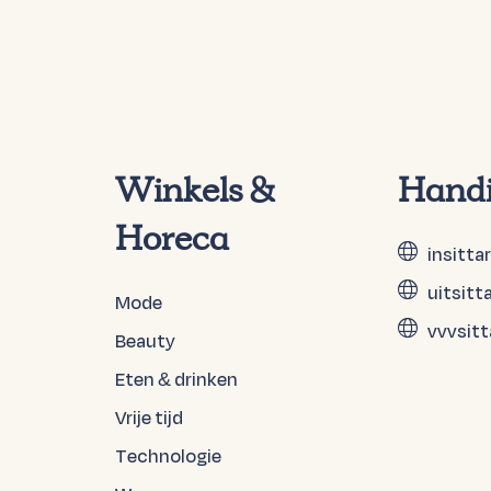
Winkels &
Handi
Horeca
insitta
uitsitt
Mode
vvvsitt
Beauty
Eten & drinken
Vrije tijd
Technologie