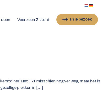
Plan je bezoek
& doen
Veer zeen Zitterd
kerstdiner! Het lijkt misschien nog ver weg, maar het is
gezellige plekken in […]