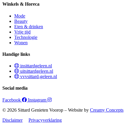
Winkels & Horeca
Mode
Beauty
Eten & drinken
Vrije tijd
Technologie
Wonen
Handige links
insittardgeleen.nl
uitsittardgeleen.nl
vvvsittard-geleen.nl
Social media
Facebook
Instagram
© 2026 Sittard Genieten Voorop – Website by
Creamy Concepts
Disclaimer
Privacyverklaring