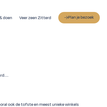
Plan je bezoek
 & doen
Veer zeen Zitterd
eurd…
 vooral ook de tofste en meest unieke winkels