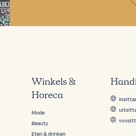
Winkels &
Handi
Horeca
insitta
uitsitt
Mode
vvvsitt
Beauty
Eten & drinken