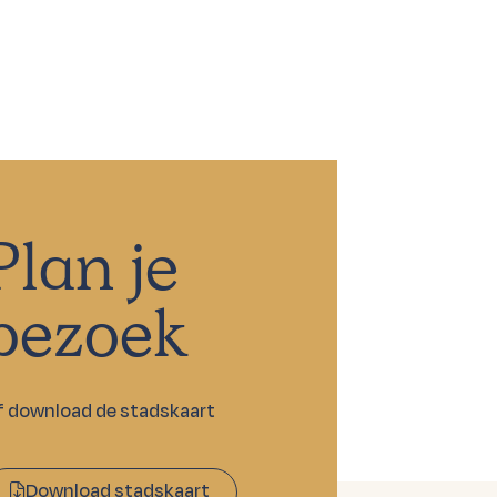
Plan je
bezoek
f download de stadskaart
Download stadskaart