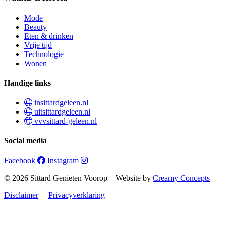
Mode
Beauty
Eten & drinken
Vrije tijd
Technologie
Wonen
Handige links
insittardgeleen.nl
uitsittardgeleen.nl
vvvsittard-geleen.nl
Social media
Facebook
Instagram
© 2026 Sittard Genieten Voorop – Website by
Creamy Concepts
Disclaimer
Privacyverklaring